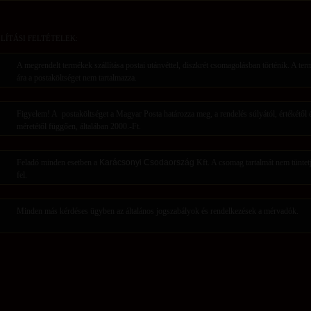
LÍTÁSI FELTÉTELEK:
A megrendelt termékek szállítása postai utánvéttel, diszkrét csomagolásban történik. A te
ára a postaköltséget nem tartalmazza.
Figyelem! A postaköltséget a Magyar Posta határozza meg, a rendelés súlyától, értékétől 
méretétől függően, általában 2000.-Ft.
Feladó minden esetben a
Karácsonyi Csodaország
Kft. A csomag tartalmát nem tüntet
fel.
Minden más kérdéses ügyben az általános jogszabályok és rendelkezések a mérvadók.