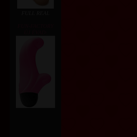
FULL REAL
FUN-FACTORY
ÚJ ÉVAD: