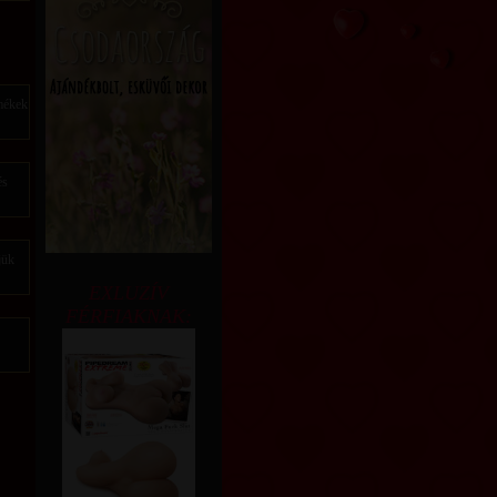
rmékek
és
jük
EXLUZÍV
FÉRFIAKNAK: