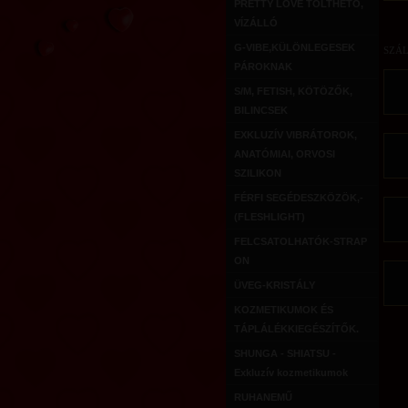
PRETTY LOVE TÖLTHETŐ,
VÍZÁLLÓ
G-VIBE,KÜLÖNLEGESEK
SZÁL
PÁROKNAK
S/M, FETISH, KÖTÖZŐK,
BILINCSEK
EXKLUZÍV VIBRÁTOROK,
ANATÓMIAI, ORVOSI
SZILIKON
FÉRFI SEGÉDESZKÖZÖK,-
(FLESHLIGHT)
FELCSATOLHATÓK-STRAP
ON
ÜVEG-KRISTÁLY
KOZMETIKUMOK ÉS
TÁPLÁLÉKKIEGÉSZÍTŐK.
SHUNGA - SHIATSU -
Exkluzív kozmetikumok
RUHANEMŰ