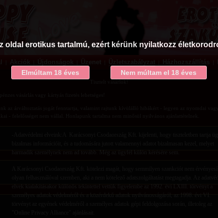
z oldal erotikus tartalmú, ezért kérünk nyilatkozz életkorodró
l
Akciók
Újdonságok
Üzenet
Üzletszabályzat
Házhozszállítás
|
|
|
|
|
|
Elmúltam 18 éves
Nem múltam el 18 éves
Tisztelt vásárlók!
pénzes vásárlás vagy kártyás fizetés lehetséges!
nk az árváltoztatás jogát fenntartja, valamint rajtunk kívülálló hibákért - legyen az nyomdai vag
ikai - felelősséget nem vállal. Honlapunk tartalma nem minősül nyilvános ajánlattételnek.
-Adatvédelmi elveink:A Karácsonyi Csodaország Kft. kijelenti, hogy tiszteletben tartja üg
bizalmas információit, és a tudomására jutott valamennyi adatot bizalmasan kezel, melyet
harmadik személynek nem ad tovább. Még az ügyfél külön kérésére sem.
A Karácsonyi Csodaország Kft. kötelezi magát, hogy semmilyen szankciót nem érvényesí
olyan felhasználóval szemben, aki a nem kötelező adatszolgáltatást megtagadja. Az adatvé
elvek kialakításakor különös tekintettel vettük figyelembe az 1992. évi LXIII. törvényt a
személyes adatok védelméről és a közérdekű adatok nyilvánosságáról, az 1998. évi VI.
törvényt az egyének védelméről a személyes adatok gépi feldolgozása során, illetoleg az
"Online Privacy Alliance" ajánlásait.