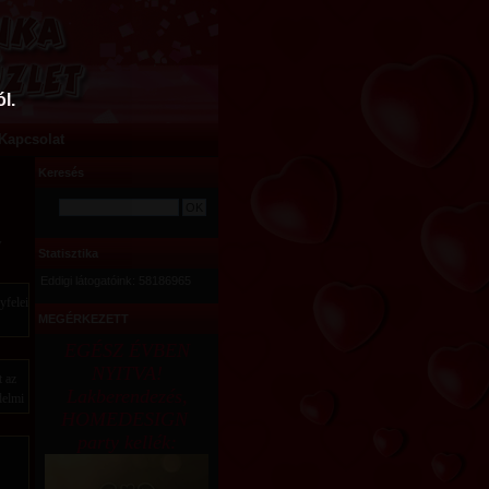
l.
Kapcsolat
Keresés
y
Statisztika
Eddigi látogatóink: 58186965
yfelei
MEGÉRKEZETT
EGÉSZ ÉVBEN
NYITVA!
t az
Lakberendezés,
delmi
HOMEDESIGN
party kellék: