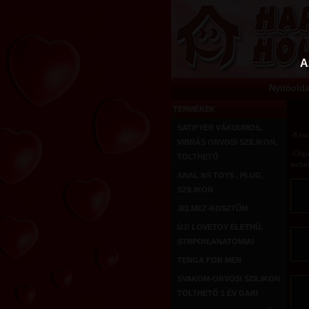
A
Nyitóolda
TERMÉKEK
SATIFYER VÁKUUMOS,
-Kész
VIBRÁS ORVOSI SZILIKON,
-Cégü
TÖLTHETŐ
techn
ANAL NS TOYS , PLUG,
SZILIKON
JELMEZ-KOSZTŰM
ÚJ! LOVETOY ÉLETHŰ,
STRPON,ANATÓMIAI
TENGA FOR MEN
SVAKOM-ORVOSI SZILIKON
TÖLTHETŐ 1 ÉV GARI